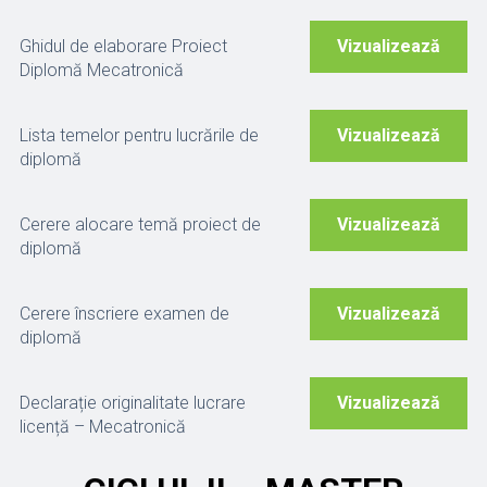
Ghidul de elaborare Proiect
Vizualizează
Diplomă Mecatronică
Lista temelor pentru lucrările de
Vizualizează
diplomă
Cerere alocare temă proiect de
Vizualizează
diplomă
Cerere înscriere examen de
Vizualizează
diplomă
Declarație originalitate lucrare
Vizualizează
licență – Mecatronică