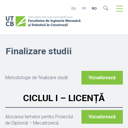
EN
FR
RO
Finalizare studii
Metodologie de finalizare studii
Vizualizează
CICLUL I – LICENȚĂ
Alocarea temelor pentru Proiectul
Vizualizează
de Diplomă – Mecatronică